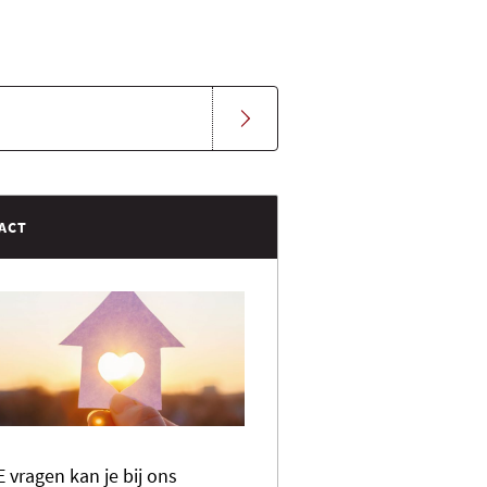
ACT
E vragen kan je bij ons