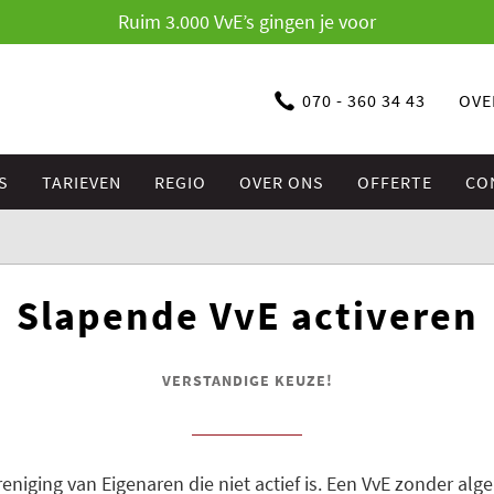
Ruim 3.000 VvE’s gingen je voor
070 - 360 34 43
OVE
S
TARIEVEN
REGIO
OVER ONS
OFFERTE
CO
Slapende VvE activeren
VERSTANDIGE KEUZE!
reniging van Eigenaren die niet actief is. Een VvE zonder a