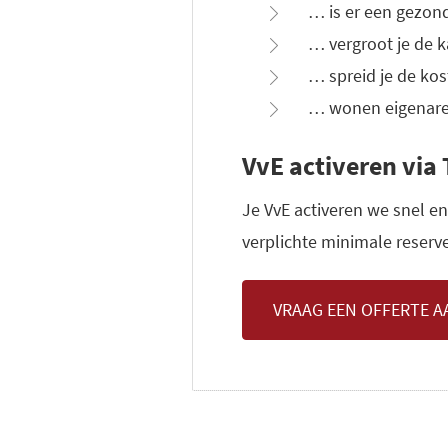
… is er een gezon
… vergroot je de k
… spreid je de ko
… wonen eigenaren
VvE activeren via
Je VvE activeren we snel en
verplichte minimale reserv
VRAAG EEN OFFERTE A