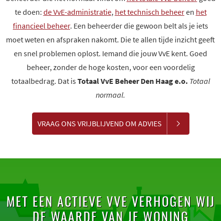
te doen:
de VvE-administratie
,
het technisch beheer
en
het
financieel beheer
. Een beheerder die gewoon belt als je iets
moet weten en afspraken nakomt. Die te allen tijde inzicht geeft
en snel problemen oplost. Iemand die jouw VvE kent. Goed
beheer, zonder de hoge kosten, voor een voordelig
totaalbedrag. Dat is
Totaal VvE Beheer Den Haag e.o.
Totaal
normaal.
VRAAG ONS VRIJBLIJVEND OM ADVIES
MET EEN ACTIEVE VVE VERHOGEN WIJ
DE WAARDE VAN JE WONING